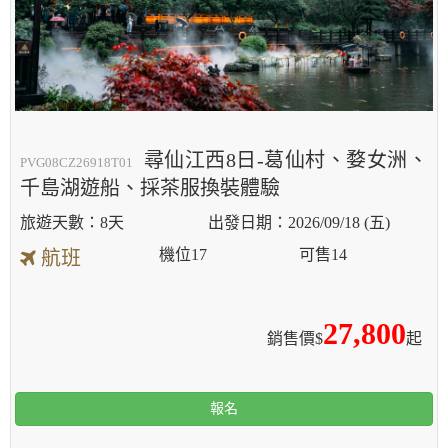
尋仙江西8日-葛仙村、婺女洲、
PVG08CZ26918T01
千島湖遊船、採茶服換裝體驗
8天
2026/09/18 (五)
機位
17
可售
14
航班
27,800
銷售價$
起
報名