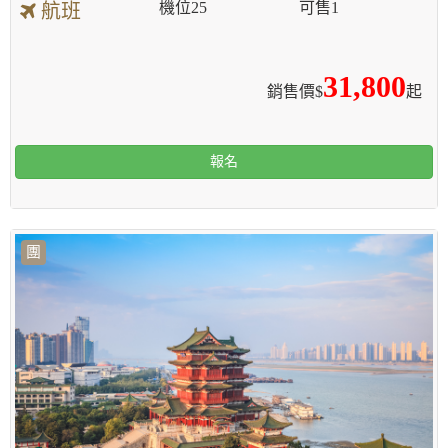
機位
25
可售
1
航班
31,800
銷售價$
起
報名
團