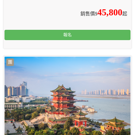
45,800
銷售價$
起
報名
團