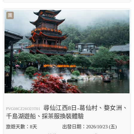
團
尋仙江西8日-葛仙村、婺女洲、
PVG08CZ26O23T01
千島湖遊船、採茶服換裝體驗
8天
2026/10/23 (五)