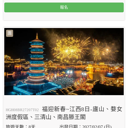
報名
團
福迎新春~江西8日-廬山、婺女
HGH08BR27207T02
洲度假區、三清山、南昌滕王閣
8天
2027/02/07 (日)