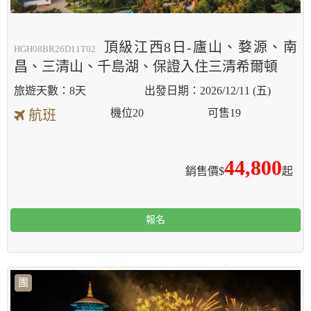
頂級江西8日-廬山、婺源、南
HGH08BR26D11T02
昌、三清山、千島湖、保證入住三清希爾頓
8天
2026/12/11 (五)
機位
20
可售
19
航班
44,800
銷售價$
起
報名
團