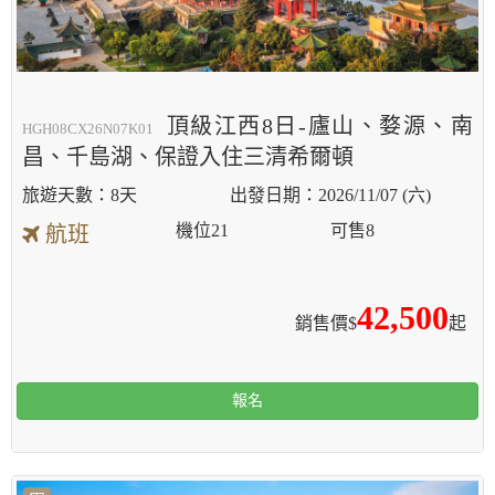
頂級江西8日-廬山、婺源、南
HGH08CX26N07K01
昌、千島湖、保證入住三清希爾頓
8天
2026/11/07 (六)
機位
21
可售
8
航班
42,500
銷售價$
起
報名