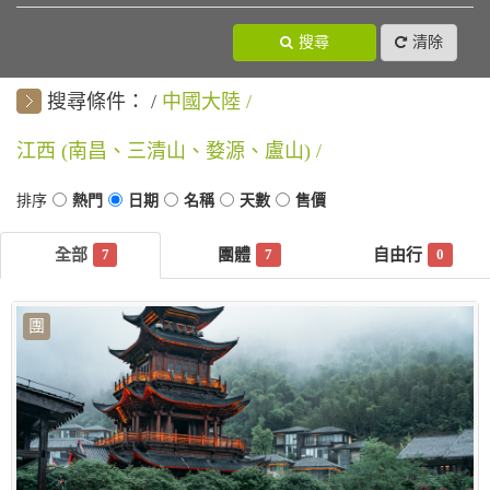
搜尋
清除
搜尋條件：
中國大陸
江西 (南昌、三清山、婺源、盧山)
7
7
0
團