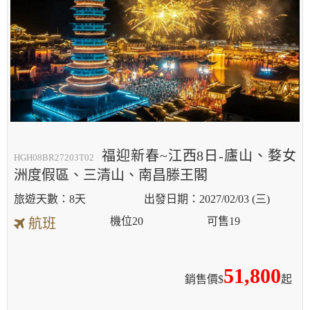
福迎新春~江西8日-廬山、婺女
HGH08BR27203T02
洲度假區、三清山、南昌滕王閣
8天
2027/02/03 (三)
機位
20
可售
19
航班
51,800
銷售價$
起