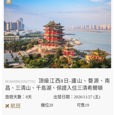
團
頂級江西8日-廬山、婺源、南
HGH08BR26N27T02
昌、三清山、千島湖、保證入住三清希爾頓
8天
2026/11/27 (五)
機位
20
可售
19
航班