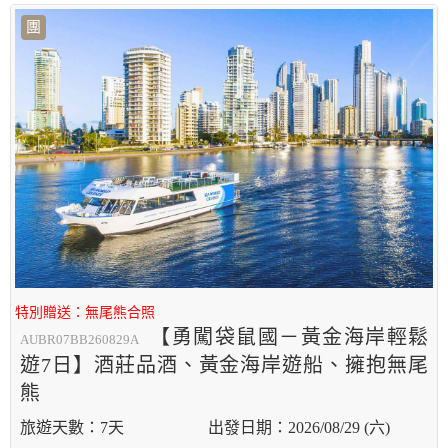
團
特別贈送：無尾熊合照
【勇闖袋鼠國－黃金海岸輕鬆
AUBR07BB260829A
遊7日】酒莊品酒、黃金海岸遊船、擁抱無尾
熊
7天
2026/08/29 (六)