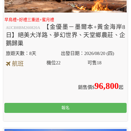
早鳥禮+好禮三重送+蜜月禮
【金優墨－墨爾本+黃金海岸8
AUCI08BM260820A
日】絕美大洋路、夢幻世界、天堂鄉農莊、企
鵝歸巢
8天
2026/08/20 (四)
機位
22
可售
18
航班
96,800
銷售價$
起
報名