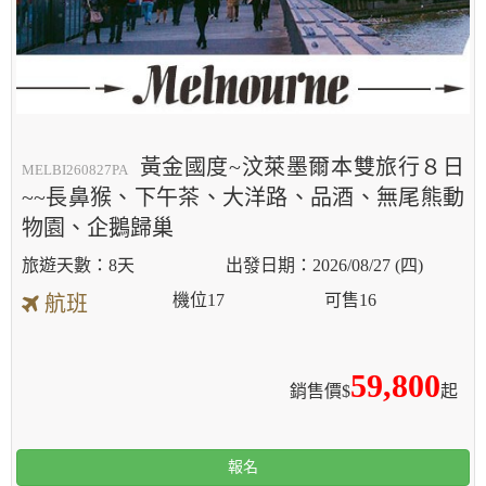
黃金國度~汶萊墨爾本雙旅行８日
MELBI260827PA
~~長鼻猴、下午茶、大洋路、品酒、無尾熊動
物園、企鵝歸巢
8天
2026/08/27 (四)
機位
17
可售
16
航班
59,800
銷售價$
起
報名