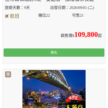
9天
2026/09/01 (二)
機位
22
可售
21
航班
109,800
銷售價$
起
報名
團