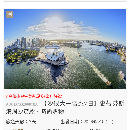
團
早鳥優惠+好禮雙重送+蜜月好禮~
【沙很大－雪梨7日】史蒂芬斯
AUCI07SS260818A
港滑沙賞豚、時尚購物
7天
2026/08/18 (二)