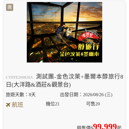
團
測試團-金色汶萊+墨爾本醇旅行8
CYNTE260826A
日(大洋路&酒莊&觀景台)
8天
2026/08/26 (三)
機位
21
可售
20
航班
99,999
銷售價$
起