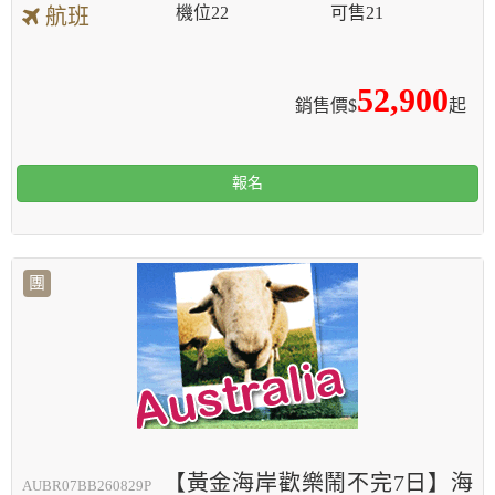
機位
22
可售
21
航班
52,900
銷售價$
起
報名
團
【黃金海岸歡樂鬧不完7日】海
AUBR07BB260829P