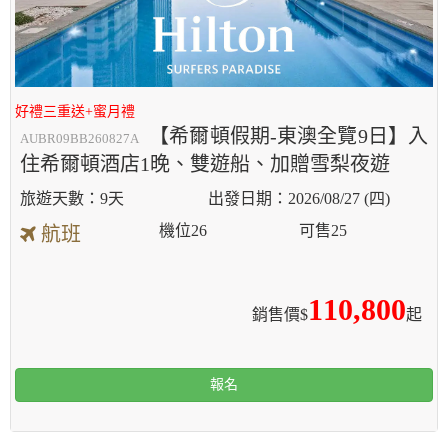
好禮三重送+蜜月禮
【希爾頓假期-東澳全覽9日】入
AUBR09BB260827A
住希爾頓酒店1晚、雙遊船、加贈雪梨夜遊
9天
2026/08/27 (四)
機位
26
可售
25
航班
110,800
銷售價$
起
報名