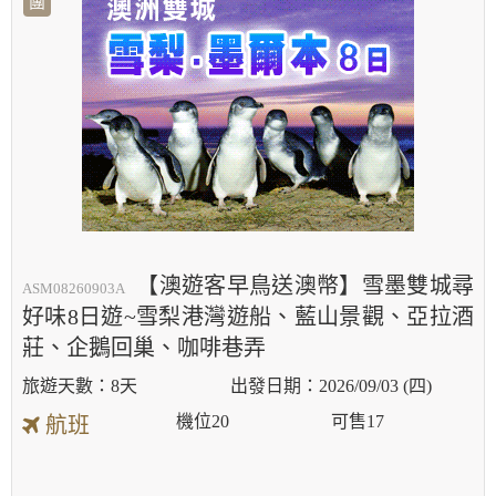
團
【澳遊客早鳥送澳幣】雪墨雙城尋
ASM08260903A
好味8日遊~雪梨港灣遊船、藍山景觀、亞拉酒
莊、企鵝回巢、咖啡巷弄
8天
2026/09/03 (四)
機位
20
可售
17
航班