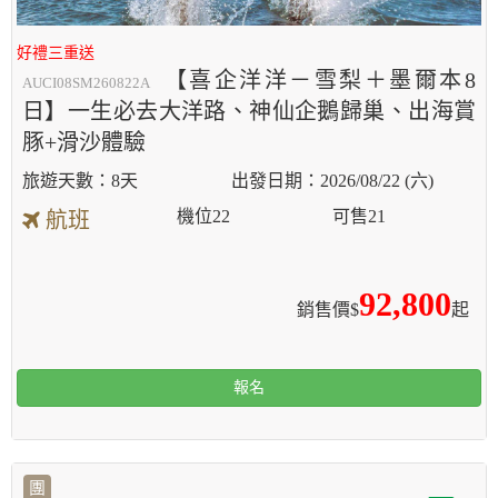
好禮三重送
【喜企洋洋－雪梨＋墨爾本8
AUCI08SM260822A
日】一生必去大洋路、神仙企鵝歸巢、出海賞
豚+滑沙體驗
8天
2026/08/22 (六)
機位
22
可售
21
航班
92,800
銷售價$
起
報名
團