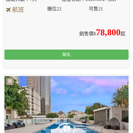
機位
22
可售
21
航班
78,800
銷售價$
起
報名
團