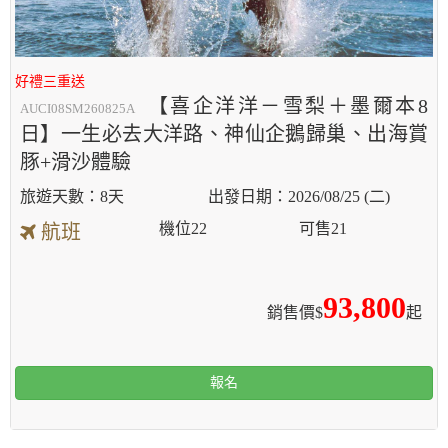
好禮三重送
【喜企洋洋－雪梨＋墨爾本8
AUCI08SM260825A
日】一生必去大洋路、神仙企鵝歸巢、出海賞
豚+滑沙體驗
8天
2026/08/25 (二)
機位
22
可售
21
航班
93,800
銷售價$
起
報名