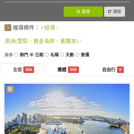
搜尋
清除
搜尋條件：
紐澳
澳洲(雪梨、黃金海岸、墨爾本)
888
888
0
團