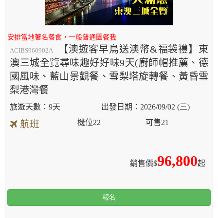
安排當地著名餐食，一般普通團餐我
【澳遊客早鳥送澳幣&福袋禮】東
ACIBS960902A
澳三城全覽尋味趣好好味9天(廚師帽推薦、德
國風味、藍山景觀餐、雪梨塔旋轉餐、黃昏雪
梨港灣餐
9天
2026/09/02 (三)
機位
22
可售
21
航班
96,800
銷售價$
起
報名