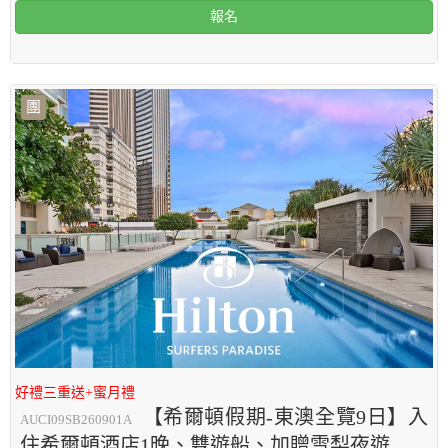
報名
團
好禮三重送+蜜月禮
【希爾頓假期-東澳全覽9日】入
AUCI09SB260901A
住希爾頓酒店1晚、雙遊船、加贈雪梨夜遊