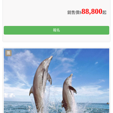
88,800
銷售價$
起
報名
團