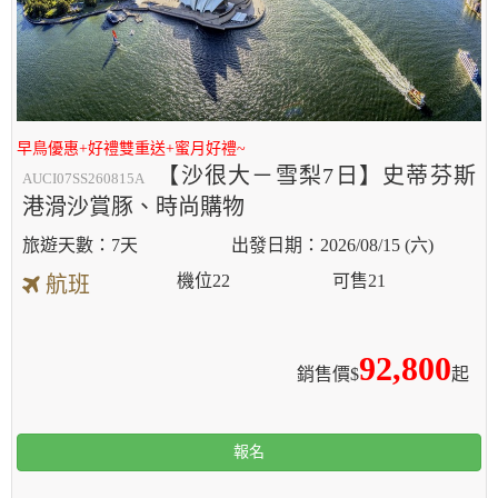
早鳥優惠+好禮雙重送+蜜月好禮~
【沙很大－雪梨7日】史蒂芬斯
AUCI07SS260815A
港滑沙賞豚、時尚購物
7天
2026/08/15 (六)
機位
22
可售
21
航班
92,800
銷售價$
起
報名