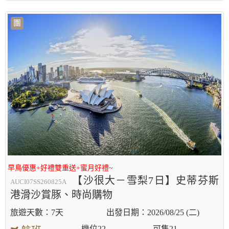
團
早鳥優惠+好禮雙重送+蜜月好禮~
【沙很大－雪梨7日】史蒂芬斯
AUCI07SS260825A
港滑沙賞豚、時尚購物
7天
2026/08/25 (二)
機位
22
可售
21