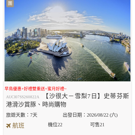
團
早鳥優惠+好禮雙重送+蜜月好禮~
【沙很大－雪梨7日】史蒂芬斯
AUCI07SS260822A
港滑沙賞豚、時尚購物
7天
2026/08/22 (六)
機位
22
可售
21
航班