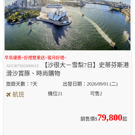
早鳥優惠+好禮雙重送+蜜月好禮~
【沙很大－雪梨7日】史蒂芬斯港
AUCI07SS260901S
滑沙賞豚、時尚購物
7天
2026/09/01 (二)
機位
21
可售
2
航班
79,800
銷售價$
起