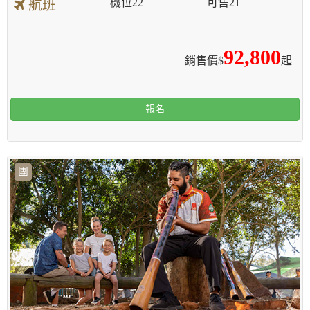
機位
22
可售
21
航班
92,800
銷售價$
起
報名
團