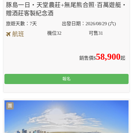
豚島一日‧天堂農莊+無尾熊合照·百萬遊艇‧
贈酒莊客製紀念酒
7天
2026/08/29 (六)
機位
32
可售
31
航班
58,900
銷售價$
起
報名
團