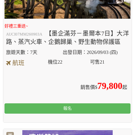
好禮三重送~
【墨企滿芬－墨爾本7日】大洋
AUCI07MM260903A
路、蒸汽火車、企鵝歸巢、野生動物保護區
7天
2026/09/03 (四)
機位
22
可售
21
航班
79,800
銷售價$
起
報名