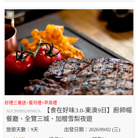
團
好禮三重送+蜜月禮+早鳥禮
【食在好味3.0-東澳9日】廚師帽
AUCI09BS260902A
餐廳、全覽三城、加贈雪梨夜遊
9天
2026/09/02 (三)