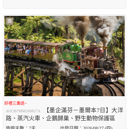
團
好禮三重送~
【墨企滿芬－墨爾本7日】大洋
AUCI07MM260827A
路、蒸汽火車、企鵝歸巢、野生動物保護區
7天
2026/08/27 (四)