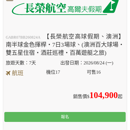
【長榮航空高球假期、澳洲】
GABR07BB260824A
南半球金色揮桿・7日3場球、(澳洲百大球場‧
雙五星住宿‧酒莊巡禮‧百萬遊艇之旅)
7天
2026/08/24 (一)
機位
17
可售
16
航班
104,900
銷售價$
起
報名