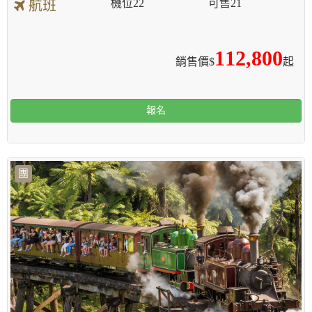
機位
22
可售
21
航班
112,800
銷售價$
起
報名
團