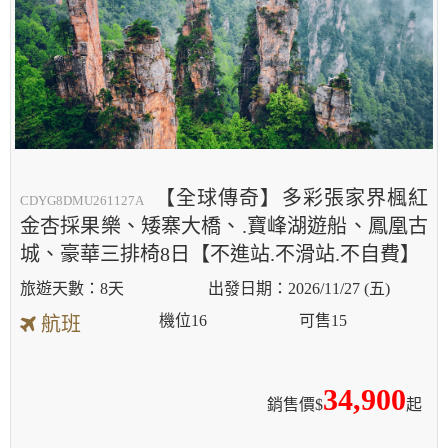
【全球傳奇】多彩張家界楓紅
CDYG8DMU261127A
金杏採果樂、矮寨大橋、.寶峰湖遊船、鳳凰古
城、豪華三排椅8日【不進站.不滑站.不自費】
8天
2026/11/27 (五)
機位
16
可售
15
航班
34,900
銷售價$
起