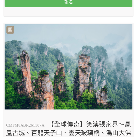
報名
團
【全球傳奇】笑澳張家界～鳳
CMFM8ABR261107A
凰古城、百龍天子山、雲天玻璃橋、潙山大佛