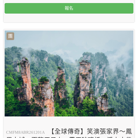
報名
團
【全球傳奇】笑澳張家界～鳳
CMFM8ABR261201A