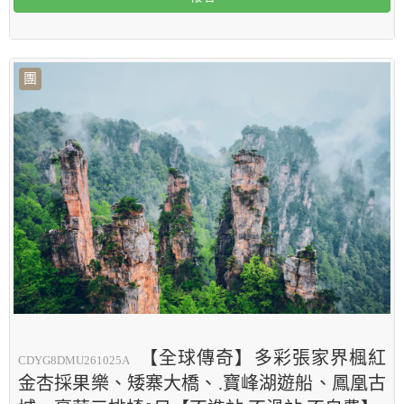
團
【全球傳奇】多彩張家界楓紅
CDYG8DMU261025A
金杏採果樂、矮寨大橋、.寶峰湖遊船、鳳凰古