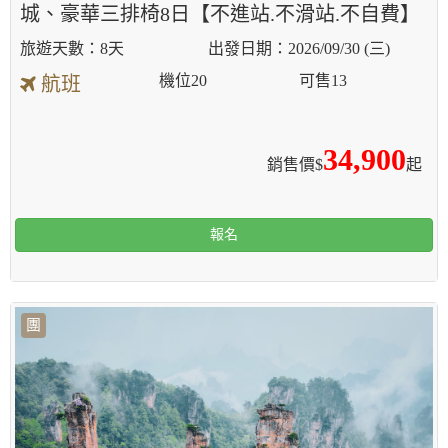
城、豪華三排椅8日【不進站.不滑站.不自費】
8天
2026/09/30 (三)
機位
20
可售
13
航班
34,900
銷售價$
起
報名
團