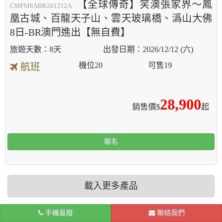
【全球傳奇】笑澳張家界～鳳
CMFM8ABR261212A
凰古城、百龍天子山、雲天玻璃橋、潙山大佛
8日-BR澳門進出【無自費】
8天
2026/12/12 (六)
機位
20
可售
19
航班
28,900
銷售價$
起
報名
載入更多產品
手機直撥
聯絡我們
相關下載
旅遊資訊
聯絡我們