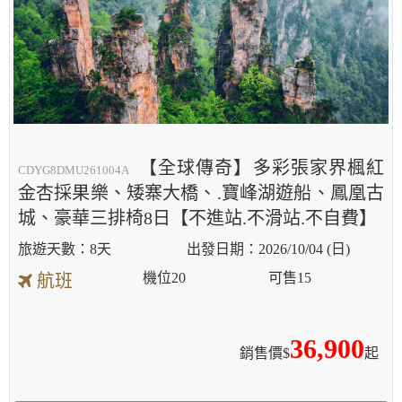
【全球傳奇】多彩張家界楓紅
CDYG8DMU261004A
金杏採果樂、矮寨大橋、.寶峰湖遊船、鳳凰古
城、豪華三排椅8日【不進站.不滑站.不自費】
8天
2026/10/04 (日)
機位
20
可售
15
航班
36,900
銷售價$
起