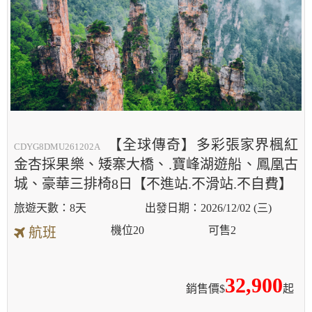
【全球傳奇】多彩張家界楓紅
CDYG8DMU261202A
金杏採果樂、矮寨大橋、.寶峰湖遊船、鳳凰古
城、豪華三排椅8日【不進站.不滑站.不自費】
8天
2026/12/02 (三)
機位
20
可售
2
航班
32,900
銷售價$
起