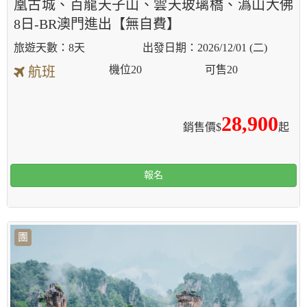
凰古城、百龍天子山、雲天玻璃橋、潙山大佛
8日-BR澳門進出【無自費】
8天
2026/12/01 (二)
機位
20
可售
20
航班
28,900
銷售價$
起
報名
團