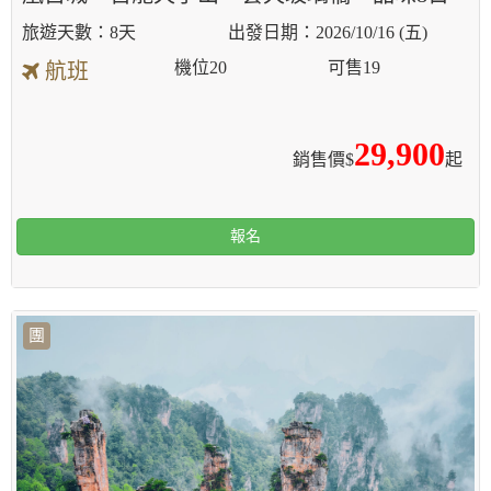
8天
2026/10/16 (五)
機位
20
可售
19
航班
29,900
銷售價$
起
報名
團