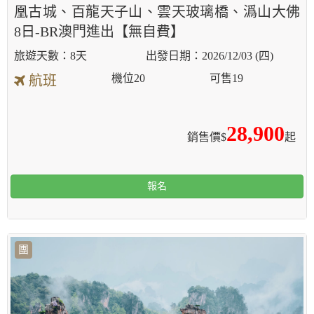
凰古城、百龍天子山、雲天玻璃橋、潙山大佛
8日-BR澳門進出【無自費】
8天
2026/12/03 (四)
機位
20
可售
19
航班
28,900
銷售價$
起
報名
團