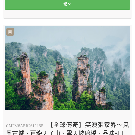
報名
團
【全球傳奇】笑澳張家界～鳳
CMFM8ABR261016B
凰古城、百龍天子山、雲天玻璃橋、品味8日