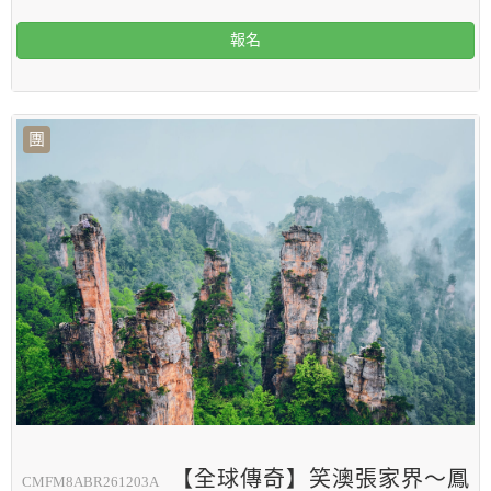
報名
團
【全球傳奇】笑澳張家界～鳳
CMFM8ABR261203A