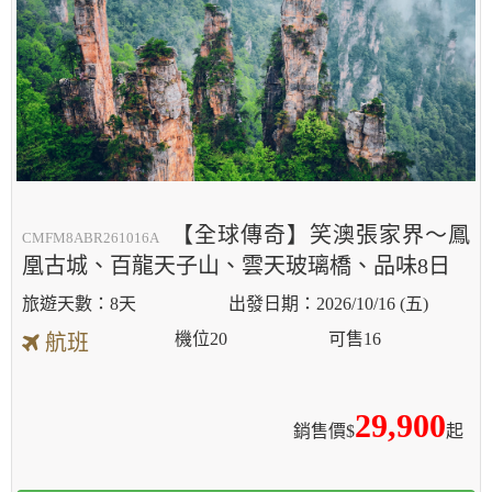
【全球傳奇】笑澳張家界～鳳
CMFM8ABR261016A
凰古城、百龍天子山、雲天玻璃橋、品味8日
8天
2026/10/16 (五)
機位
20
可售
16
航班
29,900
銷售價$
起