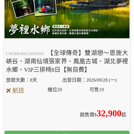
【全球傳奇】雙湖戀～恩施大
CWUH8AMU260928A
峽谷、湖南仙境張家界、鳳凰古城、湖北夢裡
水鄉、VIP三排椅8日【無自費】
8天
2026/09/28 (一)
機位
20
可售
19
航班
32,900
銷售價$
起