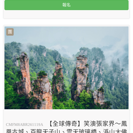
報名
團
【全球傳奇】笑澳張家界～鳳
CMFM8ABR261119A
凰古城、百龍天子山、雲天玻璃橋、潙山大佛