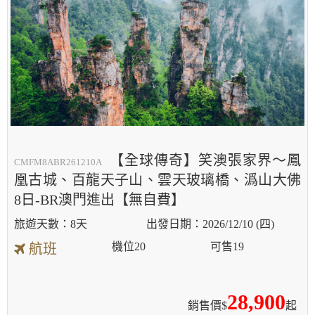
【全球傳奇】笑澳張家界～鳳
CMFM8ABR261210A
凰古城、百龍天子山、雲天玻璃橋、潙山大佛
8日-BR澳門進出【無自費】
8天
2026/12/10 (四)
機位
20
可售
19
航班
28,900
銷售價$
起