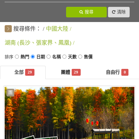
搜尋
清除
搜尋條件：
中國大陸
湖南 (長沙、張家界、鳳凰)
29
29
0
團