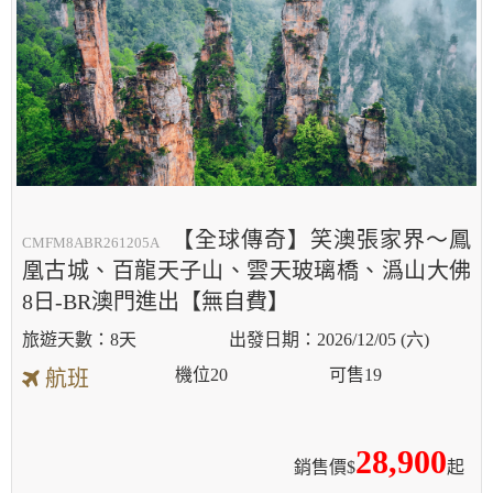
【全球傳奇】笑澳張家界～鳳
CMFM8ABR261205A
凰古城、百龍天子山、雲天玻璃橋、潙山大佛
8日-BR澳門進出【無自費】
8天
2026/12/05 (六)
機位
20
可售
19
航班
28,900
銷售價$
起