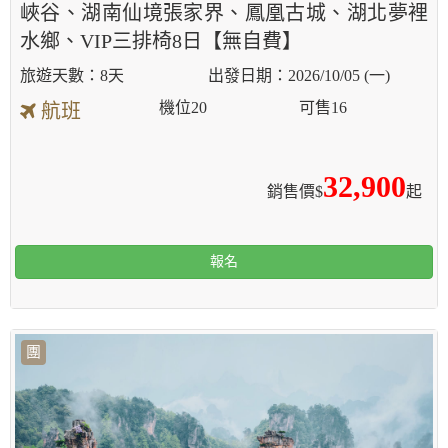
峽谷、湖南仙境張家界、鳳凰古城、湖北夢裡
水鄉、VIP三排椅8日【無自費】
8天
2026/10/05 (一)
機位
20
可售
16
航班
32,900
銷售價$
起
報名
團