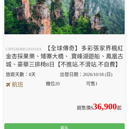
【全球傳奇】多彩張家界楓紅
CDYG8DMU261018A
金杏採果樂、矮寨大橋、.寶峰湖遊船、鳳凰古
城、豪華三排椅8日【不進站.不滑站.不自費】
8天
2026/10/18 (日)
機位
20
可售
1
航班
36,900
銷售價$
起
報名