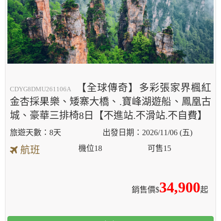
【全球傳奇】多彩張家界楓紅
CDYG8DMU261106A
金杏採果樂、矮寨大橋、.寶峰湖遊船、鳳凰古
城、豪華三排椅8日【不進站.不滑站.不自費】
8天
2026/11/06 (五)
機位
18
可售
15
航班
34,900
銷售價$
起