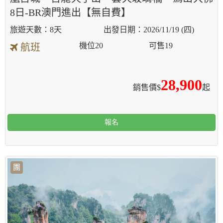
8日-BR澳門進出【無自費】
8天
2026/11/19 (四)
機位
20
可售
19
航班
28,900
銷售價$
起
報名
團