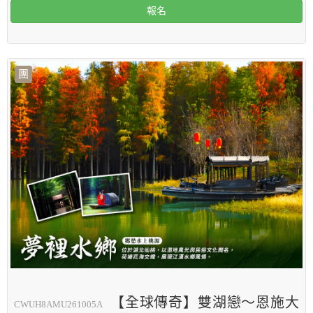
報名
團
【全球傳奇】雙湖戀～恩施大
CWUH8AMU261005A