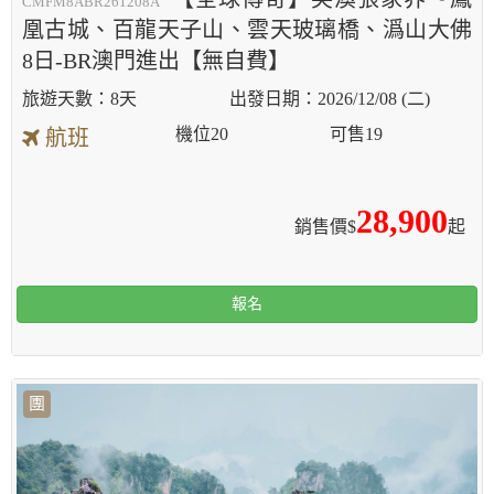
CMFM8ABR261208A
凰古城、百龍天子山、雲天玻璃橋、潙山大佛
8日-BR澳門進出【無自費】
8天
2026/12/08 (二)
機位
20
可售
19
航班
28,900
銷售價$
起
報名
團