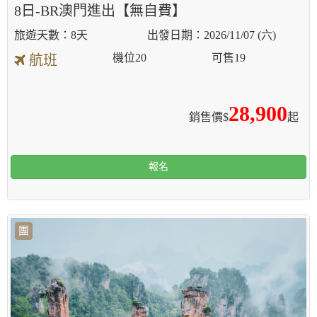
8日-BR澳門進出【無自費】
8天
2026/11/07 (六)
機位
20
可售
19
航班
28,900
銷售價$
起
報名
團