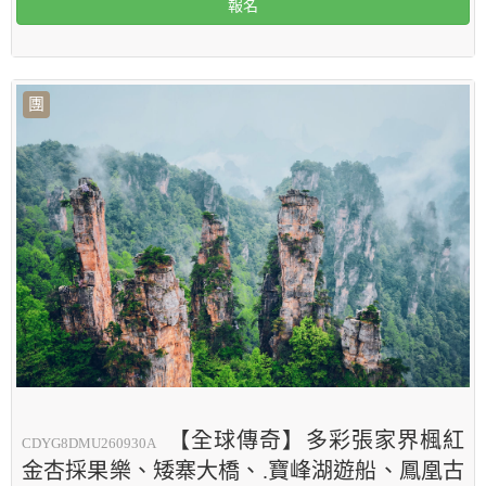
報名
團
【全球傳奇】多彩張家界楓紅
CDYG8DMU260930A
金杏採果樂、矮寨大橋、.寶峰湖遊船、鳳凰古