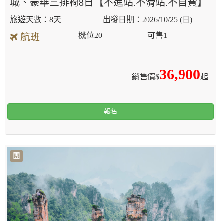
城、豪華三排椅8日【不進站.不滑站.不自費】
8天
2026/10/25 (日)
機位
20
可售
1
航班
36,900
銷售價$
起
報名
團