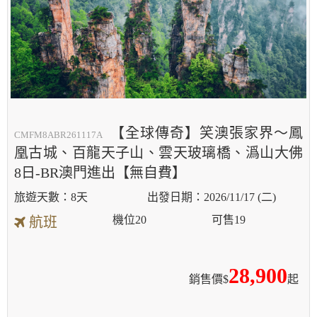
【全球傳奇】笑澳張家界～鳳
CMFM8ABR261117A
凰古城、百龍天子山、雲天玻璃橋、潙山大佛
8日-BR澳門進出【無自費】
8天
2026/11/17 (二)
機位
20
可售
19
航班
28,900
銷售價$
起