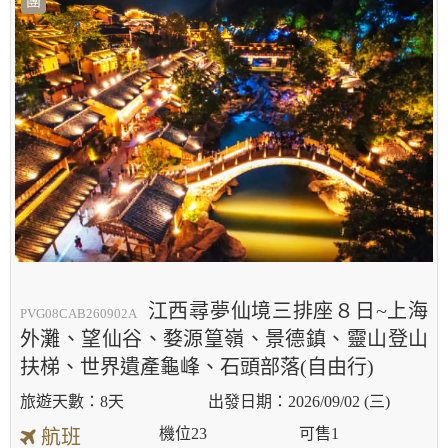
團
江西尋夢仙境三排座８日~上海
PVG08CAB260902A
外灘、望仙谷、婺源篁嶺、景德鎮、靈山登山
扶梯、世界遺產龜峰、石頭部落(自由行)
8天
2026/09/02 (三)
機位
23
可售
1
航班