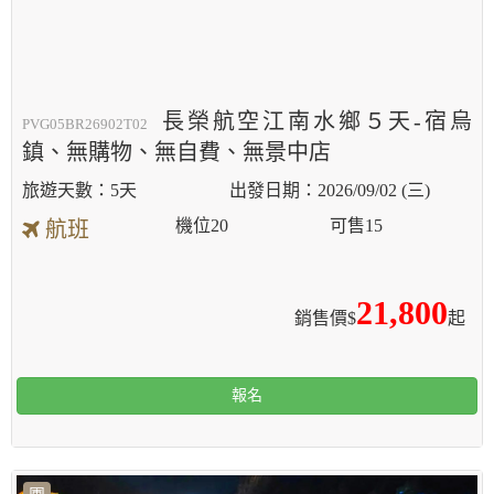
長榮航空江南水鄉５天-宿烏
PVG05BR26902T02
鎮、無購物、無自費、無景中店
5天
2026/09/02 (三)
機位
20
可售
15
航班
21,800
銷售價$
起
報名