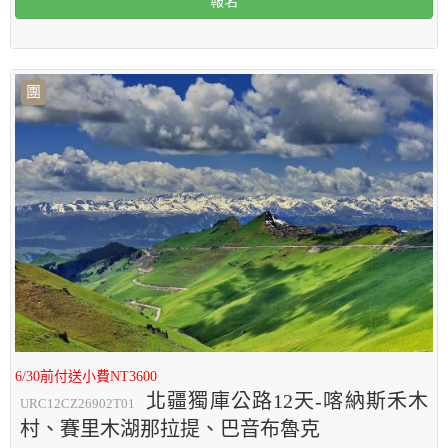
報名
團
6/30前付送小費NT3600
北疆獨庫公路12天-喀納斯禾木
URC12CZ26902T01
村、賽里木湖那拉提、巴音布魯克