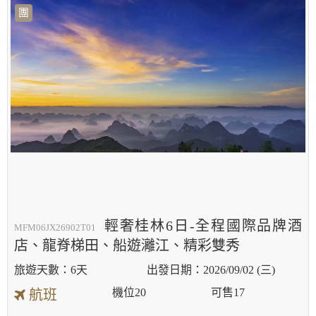
團
輕奢桂林6日-全程國際品牌酒
MFM06JX26902T01
店、龍脊梯田、船遊灕江、精彩雙秀
6天
2026/09/02 (三)
機位
20
可售
17
航班