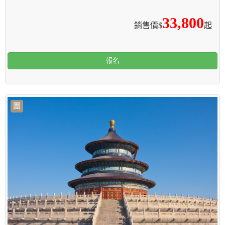
33,800
銷售價$
起
報名
團