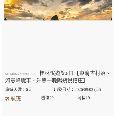
桂林悅遊記6日【東漓古村落、
MFM06NX26903K02
如意峰纜車、升等一晚陽朔悅榕庄】
6天
2026/09/03 (四)
機位
20
可售
19
航班