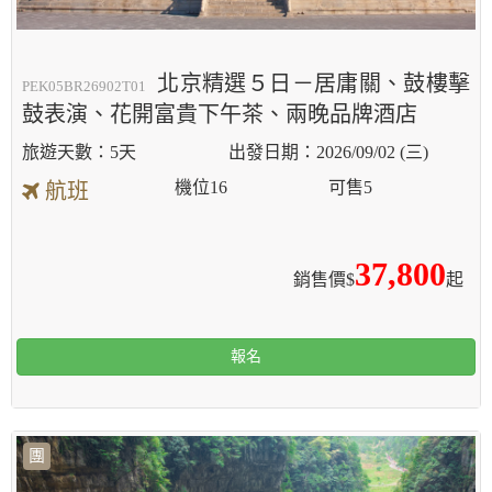
北京精選５日－居庸關、鼓樓擊
PEK05BR26902T01
鼓表演、花開富貴下午茶、兩晚品牌酒店
5天
2026/09/02 (三)
機位
16
可售
5
航班
37,800
銷售價$
起
報名
團