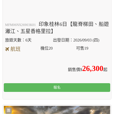
印象桂林6日【龍脊梯田、船遊
MFM06NX26903K01
灕江、五星香格里拉】
6天
2026/09/03 (四)
機位
20
可售
19
航班
26,300
銷售價$
起
報名
團