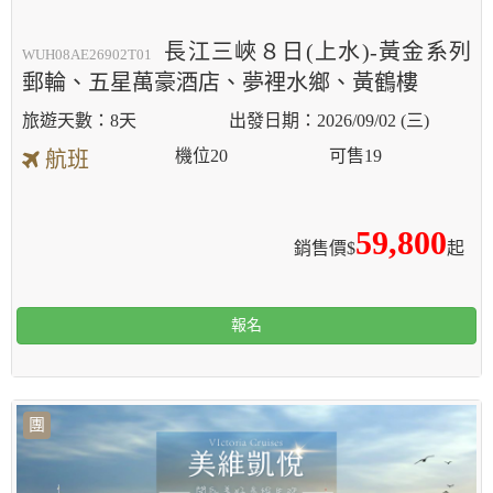
長江三峽８日(上水)-黃金系列
WUH08AE26902T01
郵輪、五星萬豪酒店、夢裡水鄉、黃鶴樓
8天
2026/09/02 (三)
機位
20
可售
19
航班
59,800
銷售價$
起
報名
團