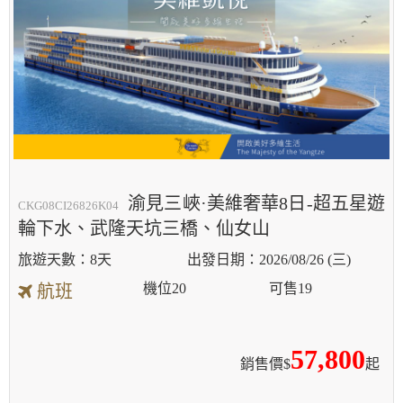
渝見三峽·美維奢華8日-超五星遊
CKG08CI26826K04
輪下水、武隆天坑三橋、仙女山
8天
2026/08/26 (三)
機位
20
可售
19
航班
57,800
銷售價$
起