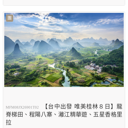
團
【台中出發 唯美桂林８日】龍
MFM08JX26901T02
脊梯田、程陽八寨、灕江精華遊、五星香格里
拉