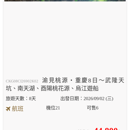
渝見桃源・重慶8日～武隆天
CKG08CI26902K02
坑、南天湖、酉陽桃花源、烏江遊船
8天
2026/09/02 (三)
機位
21
可售
6
航班