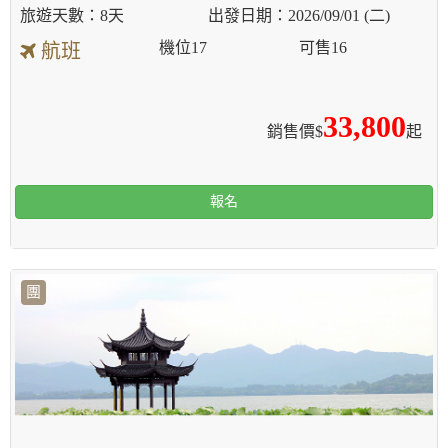
8天
2026/09/01 (二)
機位
17
可售
16
航班
33,800
銷售價$
起
報名
團