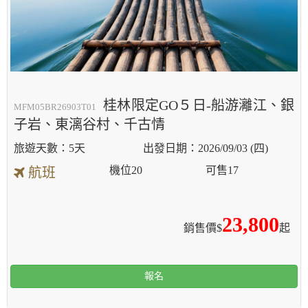
桂林限定GO５日-船游灕江、銀
MFM05BR26903T01
子岩、東漓谷村、千古情
5天
2026/09/03 (四)
機位
20
可售
17
航班
23,800
銷售價$
起
報名