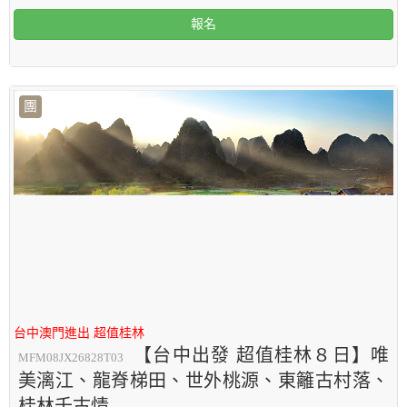
報名
團
台中澳門進出 超值桂林
【台中出發 超值桂林８日】唯
MFM08JX26828T03
美漓江、龍脊梯田、世外桃源、東籬古村落、
桂林千古情