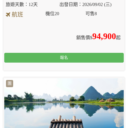
12天
2026/09/02 (三)
機位
20
可售
8
航班
94,900
銷售價$
起
報名
團