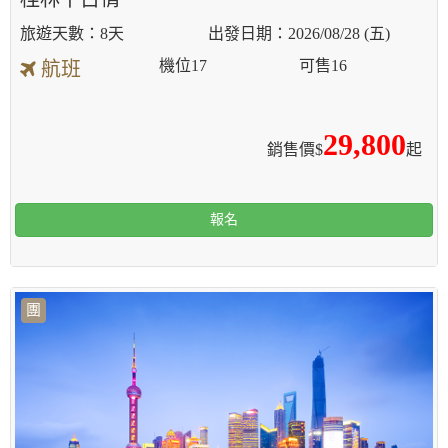
8天
2026/08/28 (五)
機位
17
可售
16
航班
29,800
銷售價$
起
報名
團