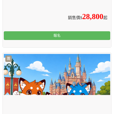
28,800
銷售價$
起
報名
團