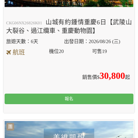
山城有約鍾情重慶6日【武陵山
CKG06NX26826K01
大裂谷、過江纜車、重慶動物園】
6天
2026/08/26 (三)
機位
20
可售
19
航班
30,800
銷售價$
起
報名
團