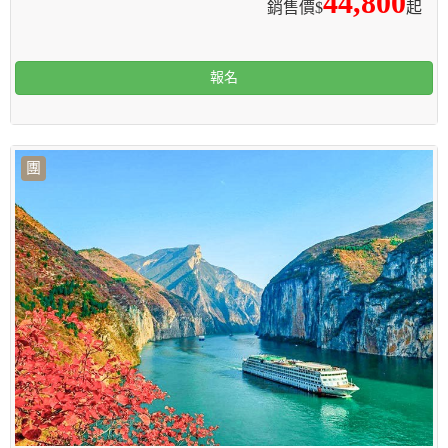
44,800
銷售價$
起
報名
團