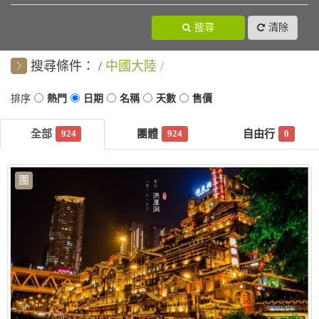
搜尋
清除
搜尋條件：
中國大陸
924
924
0
團