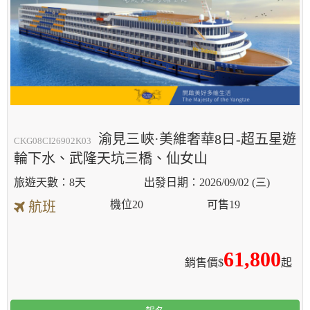
渝見三峽·美維奢華8日-超五星遊
CKG08CI26902K03
輪下水、武隆天坑三橋、仙女山
8天
2026/09/02 (三)
機位
20
可售
19
航班
61,800
銷售價$
起