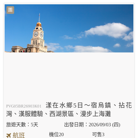
團
漾在水鄉5日～宿烏鎮、拈花
PVG05BR26903K01
灣、漢服體驗、西湖景區、漫步上海灘
5天
2026/09/03 (四)
機位
20
可售
3
航班