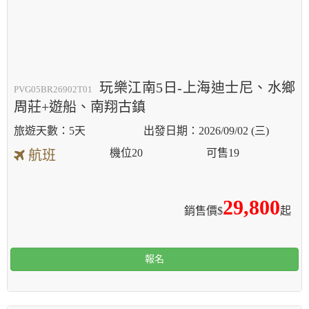
玩樂江南5日-上海迪士尼、水鄉
PVG05BR26902T01
周莊+遊船、南翔古鎮
5天
2026/09/02 (三)
機位
20
可售
19
航班
29,800
銷售價$
起
報名