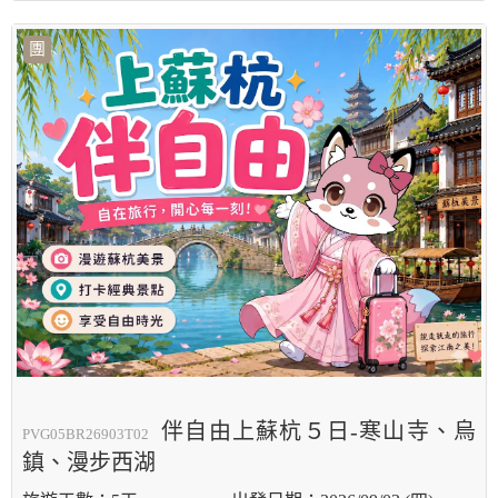
團
伴自由上蘇杭５日-寒山寺、烏
PVG05BR26903T02
鎮、漫步西湖