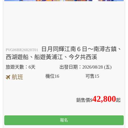
日月同輝江南６日～南潯古鎮、
PVG06BR26828T01
西湖遊船、船遊黃浦江、今夕共西溪
6天
2026/08/28 (五)
機位
16
可售
15
航班
42,800
銷售價$
起
報名