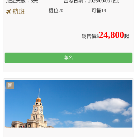
5天
2026/09/03 (四)
機位
20
可售
19
航班
24,800
銷售價$
起
報名
團