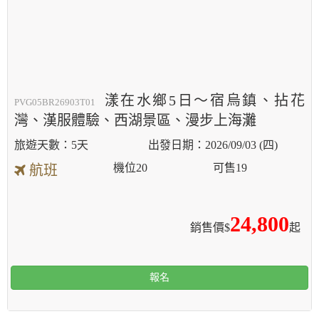
漾在水鄉5日～宿烏鎮、拈花
PVG05BR26903T01
灣、漢服體驗、西湖景區、漫步上海灘
5天
2026/09/03 (四)
機位
20
可售
19
航班
24,800
銷售價$
起
報名